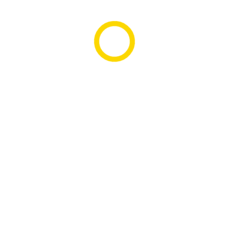
Produtos Relacionados
Website Comércio
Ler mais
Copyright 2024 by ThemesCamp All Rights
Reserved.