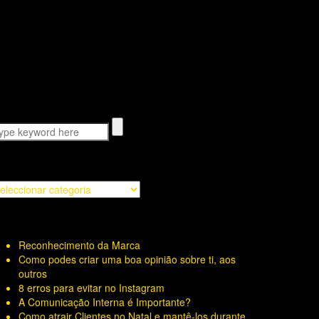
ategorias
tegorias
s últimas novidades
Reconhecimento da Marca
Como podes criar uma boa opinião sobre ti, aos
outros
8 erros para evitar no Instagram
A Comunicação Interna é Importante?
Como atrair Clientes no Natal e mantê-los durante