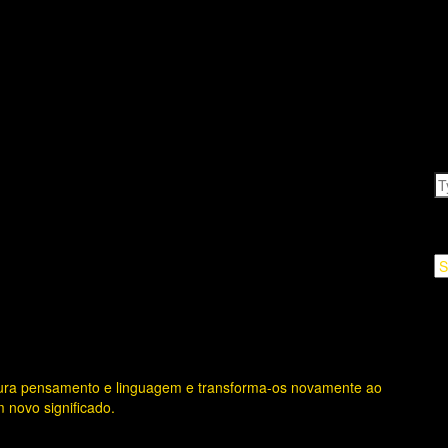
 fases para criar um projeto bem
C
Ca
A
ptura pensamento e linguagem e transforma-os novamente ao
 novo significado.