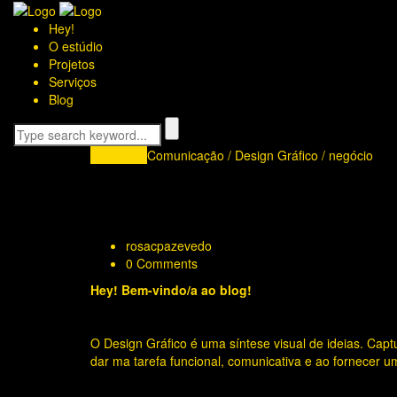
Hey!
O estúdio
Projetos
Serviços
Blog
16
Março
Comunicação
/
Design Gráfico
/
negócio
O Processo do Design Gráfico: 6
concedido
rosacpazevedo
0 Comments
Hey! Bem-vindo/a ao blog!
O Design Gráfico é uma síntese visual de ideias. Ca
dar ma tarefa funcional, comunicativa e ao fornecer um