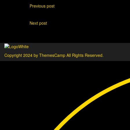
Previous post
9 Dicas para te manteres produtivo/a!
Next post
Como atrair Clientes no Natal e mantê-los 
Copyright 2024 by ThemesCamp All Rights Reserved.