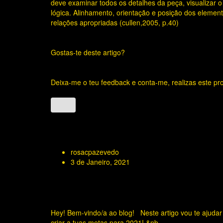
deve examinar todos os detalhes da peça, visualizar
lógica. Alinhamento, orientação e posição dos eleme
relações apropriadas (cullen,2005, p.40)
Gostas-te deste artigo?
Deixa-me o teu feedback e conta-me, realizas este pr
Related Posts
rosacpazevedo
3 de Janeiro, 2021
Traçar metas para 2021 em 6
passos
Hey! Bem-vindo/a ao blog! Neste artigo vou te ajudar
criar a tuas metas para 2021! &nb ..